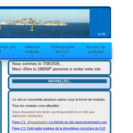
emps par
Valence
Orthographe
Accord du
T
verbale
du FLE.
participe
Nous sommes le 7/08/2026...
e
Merci d'être la 196569
personne à visiter notre site
NOUVELLES...
Ce site en rassemble plusieurs autres sous la forme de modules.
Tous les modules sont utilisables
Vous trouverez les livres correspondant à ce site aux
adresses suivantes:
Page n°1 :
Egrammaire
/ La théorie du site www.egrammaire.com
Page n°2: Petit guide pratique de la phonétique corrective du FLE