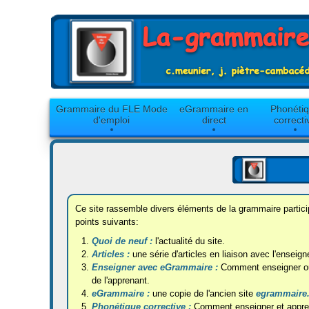
Grammaire du FLE Mode
eGrammaire en
Phonéti
d'emploi
direct
correcti
Ce site rassemble divers éléments de la grammaire partici
points suivants:
Quoi de neuf :
l'actualité du site.
Articles :
une série d'articles en liaison avec l'ensei
Enseigner avec eGrammaire :
Comment enseigner ou 
de l'apprenant.
eGrammaire :
une copie de l'ancien site
egrammaire
Phonétique corrective :
Comment enseigner et appren