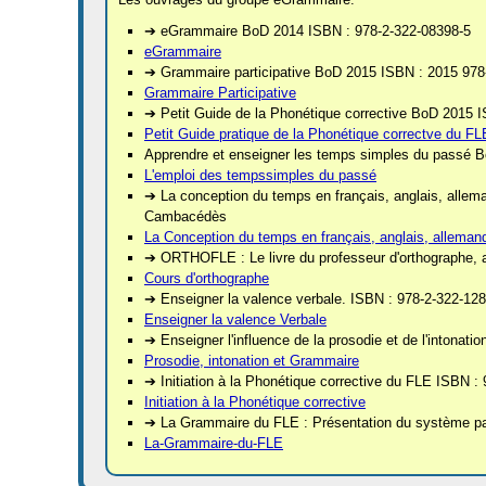
➔ eGrammaire BoD 2014 ISBN : 978-2-322-08398-5
eGrammaire
➔ Grammaire participative BoD 2015 ISBN : 2015 978
Grammaire Participative
➔ Petit Guide de la Phonétique corrective BoD 2015 
Petit Guide pratique de la Phonétique correctve du FL
Apprendre et enseigner les temps simples du passé 
L'emploi des tempssimples du passé
➔ La conception du temps en français, anglais, alle
Cambacédès
La Conception du temps en français, anglais, alleman
➔ ORTHOFLE : Le livre du professeur d'orthographe, 
Cours d'orthographe
➔ Enseigner la valence verbale. ISBN : 978-2-322-12
Enseigner la valence Verbale
➔ Enseigner l'influence de la prosodie et de l'intonat
Prosodie, intonation et Grammaire
➔ Initiation à la Phonétique corrective du FLE ISBN :
Initiation à la Phonétique corrective
➔ La Grammaire du FLE : Présentation du système part
La-Grammaire-du-FLE