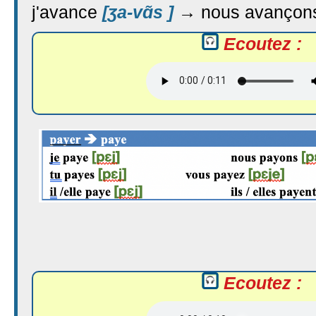
j'avance
[ʒa-vɑ̃s ]
→ nous avanço
Ecoutez :
Ecoutez :