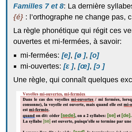
Familles 7 et 8
: La dernière syllabe
{é}
: l’orthographe ne change pas, c
La règle phonétique qui régit ces ve
ouvertes et mi-fermées, à savoir:
mi-fermées:
[e]
,
[ø ]
,
[o]
mi-ouvertes:
[ɛ ]
,
[œ]
,
[ɔ ]
Une règle, qui connaît quelques exce