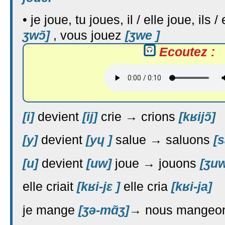
• je joue, tu joues, il / elle joue, ils 
ʒwɔ̃]
, vous jouez
[ʒwe ]
Ecoutez :
[i]
devient
[ij]
crie → crions
[kʁijɔ̃]
[y]
devient
[yɥ ]
salue → saluons
[s
[u]
devient
[uw]
joue → jouons
[ʒuw
elle criait
[kʁi-jɛ ]
elle cria
[kʁi-ja]
je mange
[ʒə-mɑ̃ʒ]
→ nous mangeo