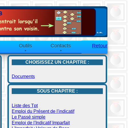
Outils
Contacts
Retour
CHOISISSEZ UN CHAPITRE :
Documents
SOUS CHAPITRE :
Liste des Tpt
Emploi du Présent de l'indicatif
Le Passé simple
Emploi de l'Indicatif Imparfait