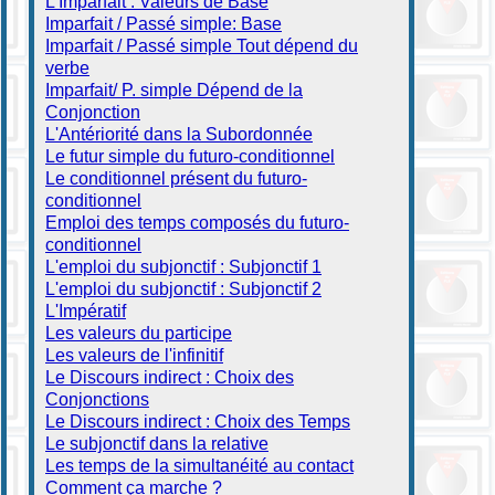
L'Imparfait : Valeurs de Base
Imparfait / Passé simple: Base
Imparfait / Passé simple Tout dépend du
verbe
Imparfait/ P. simple Dépend de la
Conjonction
L'Antériorité dans la Subordonnée
Le futur simple du futuro-conditionnel
Le conditionnel présent du futuro-
conditionnel
Emploi des temps composés du futuro-
conditionnel
L'emploi du subjonctif : Subjonctif 1
L'emploi du subjonctif : Subjonctif 2
L'Impératif
Les valeurs du participe
Les valeurs de l'infinitif
Le Discours indirect : Choix des
Conjonctions
Le Discours indirect : Choix des Temps
Le subjonctif dans la relative
Les temps de la simultanéité au contact
Comment ça marche ?